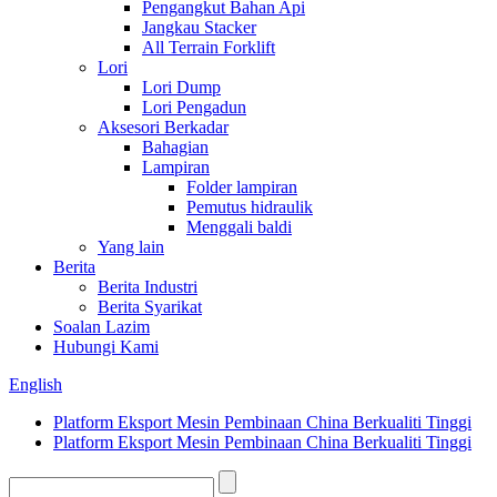
Pengangkut Bahan Api
Jangkau Stacker
All Terrain Forklift
Lori
Lori Dump
Lori Pengadun
Aksesori Berkadar
Bahagian
Lampiran
Folder lampiran
Pemutus hidraulik
Menggali baldi
Yang lain
Berita
Berita Industri
Berita Syarikat
Soalan Lazim
Hubungi Kami
English
Platform Eksport Mesin Pembinaan China Berkualiti Tinggi
Platform Eksport Mesin Pembinaan China Berkualiti Tinggi