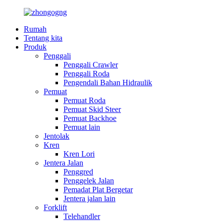
Rumah
Tentang kita
Produk
Penggali
Penggali Crawler
Penggali Roda
Pengendali Bahan Hidraulik
Pemuat
Pemuat Roda
Pemuat Skid Steer
Pemuat Backhoe
Pemuat lain
Jentolak
Kren
Kren Lori
Jentera Jalan
Penggred
Penggelek Jalan
Pemadat Plat Bergetar
Jentera jalan lain
Forklift
Telehandler