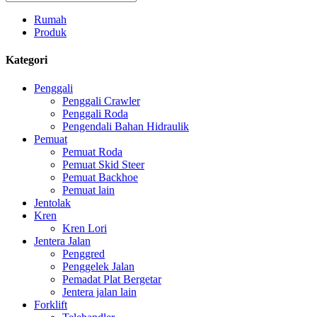
Rumah
Produk
Kategori
Penggali
Penggali Crawler
Penggali Roda
Pengendali Bahan Hidraulik
Pemuat
Pemuat Roda
Pemuat Skid Steer
Pemuat Backhoe
Pemuat lain
Jentolak
Kren
Kren Lori
Jentera Jalan
Penggred
Penggelek Jalan
Pemadat Plat Bergetar
Jentera jalan lain
Forklift